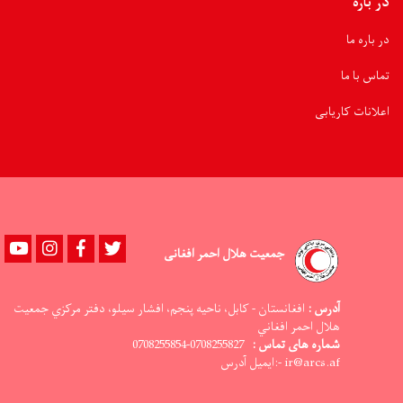
در باره
در باره ما
تماس با ما
اعلانات کاریابی
Youtube
instagram
Facebook
Twitter
جمعیت هلال احمر افغانی
آدرس :
افغانستان - کابل، ناحيه پنجم، افشار سيلو، دفتر مرکزي جمعيت
هلال احمر افغاني
0708255827-0708255854
شماره های تماس :
ir@arcs.af -:ایمیل آدرس