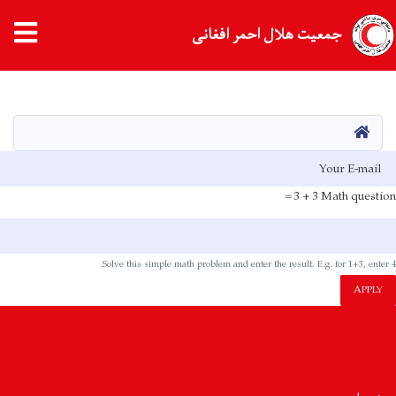
جمعیت هلال احمر افغانی
Skip
to
main
HOME
content
E-mai
3 + 3 =
Math question
Solve this simple math problem and enter the result. E.g. for 1+3, enter 4.
APPLY